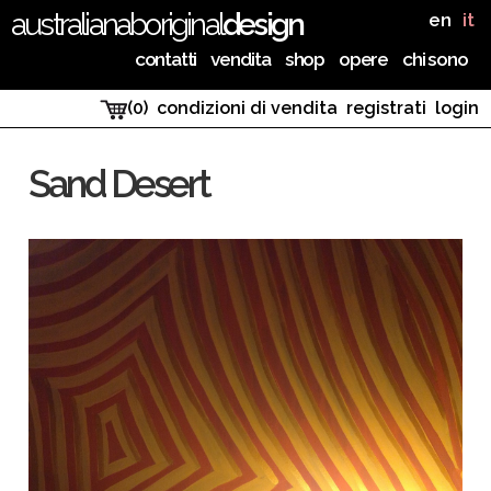
australianaboriginal
design
en
it
contatti
vendita
shop
opere
chi sono
(0)
condizioni di vendita
registrati
login
Sand Desert